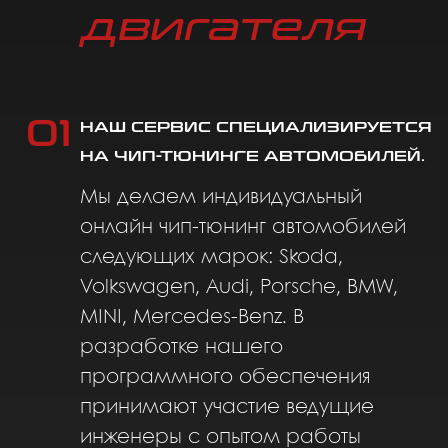
Мы делаем индивидуальный
онлайн чип-тюнинг автомобилей
следующих марок: Skoda,
Volkswagen,
Audi, Porsche,
BMW,
MINI, Mercedes-Benz. В
разработке нашего
программного обеспечения
принимают участие ведущие
инженеры с опытом работы
более 25 лет.
02
ЧИП-ТЮНИНГ НУЖЕН ДЛЯ
ОПТИМИЗАЦИИ РАБОТЫ БЛОКА
УПРАВЛЕНИЯ ДВИГАТЕЛЯ.
Это позволяет увеличить мощность
двигателя за счет прироста
лошадиных сил и крутящего
момента без физического
вмешательства. При этом чип-
тюнинг не увеличивает расход