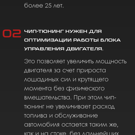
топлива и обслуживание
автомобиля остается таким же,
как и на стоке, без дальнейших
дополнительных вложений
03
ЧИП-ТЮНИНГУ ПОДЛЕЖАТ
ИСПРАВНЫЕ АВТОМОБИЛИ.
Мы делаем чип-тюнинг
исключительно после полной
компьютерной и технической
диагностики всех узлов и
агрегатов автомобиля. Если в авто
имеются какие-то недочеты, мы их
исправим и только после этого
приступим к улучшения авто.
ЗАПИСАТЬСЯ НА
ЧИП-ТЮНИНГ ДВС