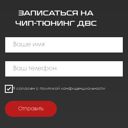
чтобы сразу испытать автомобиль в
реальных условиях, а не идеальных.
Если Вы хотите испытать новые эмоции
на своем авто, попробуйте наш чип-
тюнинг.
С ценами вы можете ознакомиться на
официальном сайте
www.eurocode-
tuning.ru
Калькулятор цены