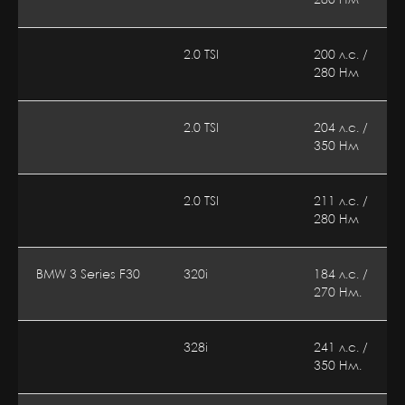
280 Нм
2.0 TSI
200 л.с. /
КОНТАКТЫ
280 Нм
2.0 TSI
204 л.с. /
г Самара, Луцкая улица, д 16 А
350 Нм
2.0 TSI
211 л.с. /
Телефон:
280 Нм
8 (927) 601-86-89
Почта:
BMW 3 Series F30
320i
184 л.с. /
eurocode.samara@gmail.com
270 Нм.
Режим работы:
Пн.-Пт. 9:00-19:00
328i
241 л.с. /
Сб. 10:00-19:00,
350 Нм.
Вс. выходной